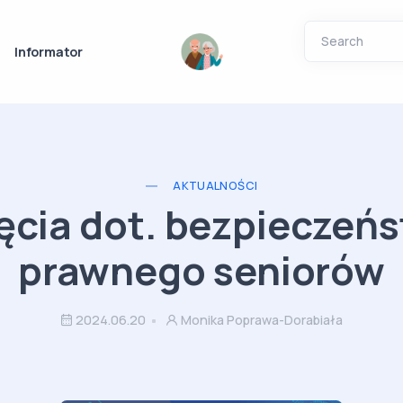
Informator
AKTUALNOŚCI
ęcia dot. bezpieczeń
prawnego seniorów
2024.06.20
Monika Poprawa-Dorabiała