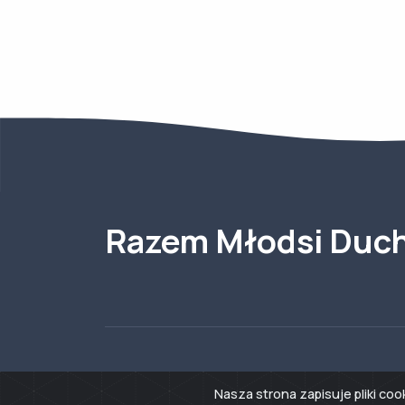
Razem Młodsi Duch
Nasza strona zapisuje pliki co
Klub Seniora w Święciechowie