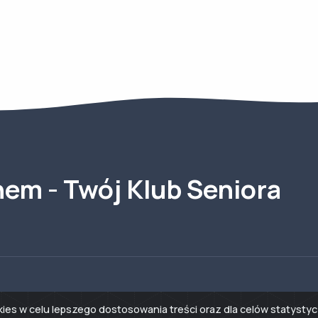
em - Twój Klub Seniora
okies w celu lepszego dostosowania treści oraz dla celów statys
Email: Kontakt@KlubSeniora.Swieciechowa.pl
Go